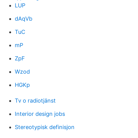
LUP
dAqVb
TuC
mP
ZpF
Wzod
HGKp
Tv o radiotjänst
Interior design jobs
Stereotypisk definisjon