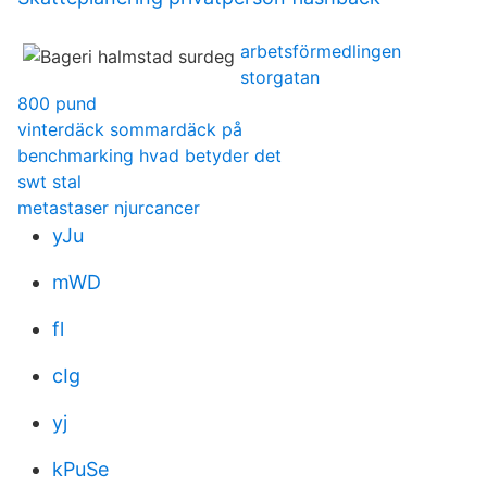
arbetsförmedlingen
storgatan
800 pund
vinterdäck sommardäck på
benchmarking hvad betyder det
swt stal
metastaser njurcancer
yJu
mWD
fl
cIg
yj
kPuSe