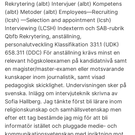
Rekrytering (albt) Intervjuer (albt) Kompetens
(albt) Metoder (albt) Employees—Recruiting
(lcsh) —Selection and appointment (lcsh)
Interviewing (LCSH) Indexterm och SAB-rubrik
Qbfb Rekrytering, anställning,
personalutveckling Klassifikation 331.1 (UDK)
658.311 (DDC) För anställning krävs minst en
relevant högskoleexamen på kandidatnivå samt
en magister/master-examen eller motsvarande
kunskaper inom journalistik, samt visad
pedagogisk skicklighet. Undervisningen sker på
svenska. Inlägg om intervjuteknik skrivna av
Sofia Hallberg. Jag tänkte först bli lärare inom
religionskunskap och samhällsvetenskap men
efter ett tag bestämde jag mig för att bli
informatör istället och pluggade medie- och
kommunikationsvetenskap med inriktning mot